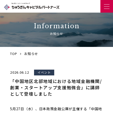
Information
企業情報
お知らせ
事業内容
TOP
お知らせ
お知らせ
投資実績
投稿日：
2026.06.12
イベント
「中国地区北部地域における地域金融機関/
インタビュー
創業・スタートアップ支援勉強会」に講師
として登壇しました
5月27日（水）、日本政策金融公庫が主催する「中国地