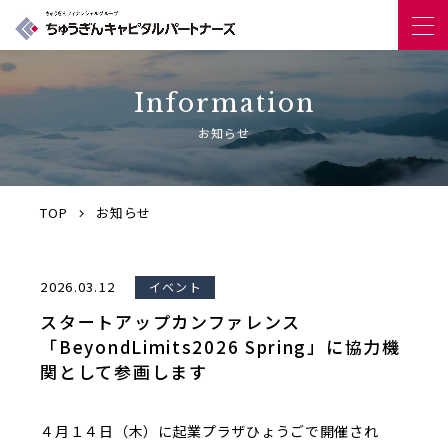
Information
企業情報
お知らせ
事業内容
TOP
お知らせ
お知らせ
投資実績
投稿日：
2026.03.12
イベント
スタートアップカンファレンス
インタビュー
「BeyondLimits2026 Spring」に協力機
関として参画します
４月１４日（木）に起業プラザひょうごで開催され